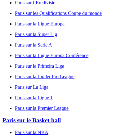
Paris sur l’Eredivisie
Paris sur les Qualifications Coupe du monde
Paris sur la Ligue Europa
Paris sur la Süper Lig
Paris sur la Serie A
Paris sur la Ligue Europa Conférence
Paris sur la Primeira Liga
Paris sur la Jupiler Pro League
Paris sur La Liga
Paris sur la Ligue 1
Paris sur la Premier League
Paris sur le Basket-ball
Paris sur la NBA