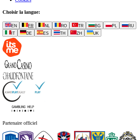
Choisir la langue
:
EN
FR
NL
RO
TR
BG
PL
RU
IT
DE
ES
TH
ZH
UK
Partenaire officiel