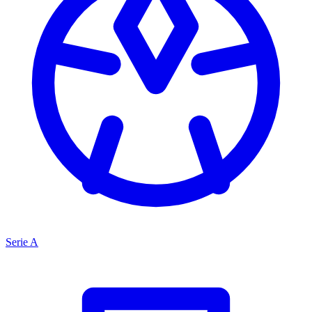
Serie A