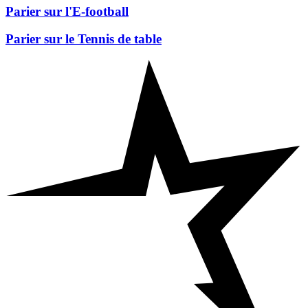
Parier sur l'E-football
Parier sur le Tennis de table