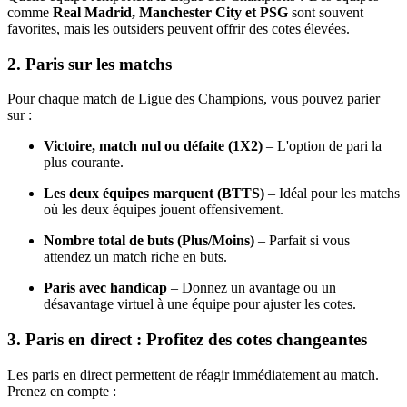
comme
Real Madrid, Manchester City et PSG
sont souvent
favorites, mais les outsiders peuvent offrir des cotes élevées.
2. Paris sur les matchs
Pour chaque match de Ligue des Champions, vous pouvez parier
sur :
Victoire, match nul ou défaite (1X2)
– L'option de pari la
plus courante.
Les deux équipes marquent (BTTS)
– Idéal pour les matchs
où les deux équipes jouent offensivement.
Nombre total de buts (Plus/Moins)
– Parfait si vous
attendez un match riche en buts.
Paris avec handicap
– Donnez un avantage ou un
désavantage virtuel à une équipe pour ajuster les cotes.
3. Paris en direct : Profitez des cotes changeantes
Les paris en direct permettent de réagir immédiatement au match.
Prenez en compte :