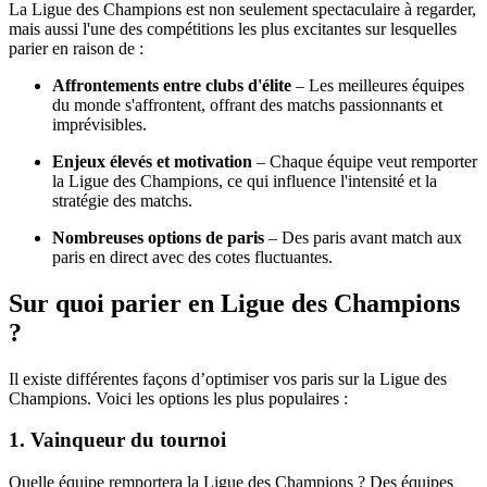
La Ligue des Champions est non seulement spectaculaire à regarder,
mais aussi l'une des compétitions les plus excitantes sur lesquelles
parier en raison de :
Affrontements entre clubs d'élite
– Les meilleures équipes
du monde s'affrontent, offrant des matchs passionnants et
imprévisibles.
Enjeux élevés et motivation
– Chaque équipe veut remporter
la Ligue des Champions, ce qui influence l'intensité et la
stratégie des matchs.
Nombreuses options de paris
– Des paris avant match aux
paris en direct avec des cotes fluctuantes.
Sur quoi parier en Ligue des Champions
?
Il existe différentes façons d’optimiser vos paris sur la Ligue des
Champions. Voici les options les plus populaires :
1. Vainqueur du tournoi
Quelle équipe remportera la Ligue des Champions ? Des équipes