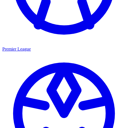
Premier League