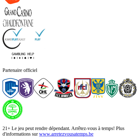
Partenaire officiel
21+ Le jeu peut rendre dépendant. Arrêtez-vous à temps! Plus
d'informations sur
www.arretezvousatemps.be