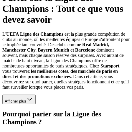
Champions : Tout ce que vous
devez savoir
L'
UEFA Ligue des Champions
est la plus grande compétition de
clubs au monde, où les meilleures équipes d'Europe s'affrontent pour
le trophée tant convoité. Des clubs comme
Real Madrid,
Manchester City, Bayern Munich et Barcelone
dominent
souvent, mais chaque saison réserve des surprises. Avec autant de
matchs de haut niveau, la Ligue des Champions offre de
nombreuses opportunités de paris stratégiques. Chez
Starsport
,
vous trouverez
les meilleures cotes, des marchés de paris en
direct et des promotions exclusives
. Dans cet article, vous
découvrirez sur quoi parier, quelles stratégies fonctionnent et ce qu'il
faut surveiller lorsque vous placez vos paris.
Afficher plus
Pourquoi parier sur la Ligue des
Champions ?