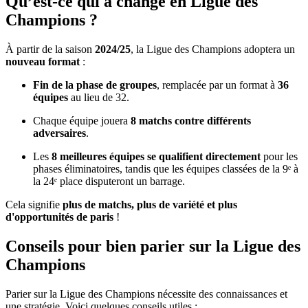
Qu’est-ce qui a changé en Ligue des
Champions ?
À partir de la saison
2024/25
, la Ligue des Champions adoptera un
nouveau format
:
Fin de la phase de groupes
, remplacée par un format à
36
équipes
au lieu de 32.
Chaque équipe jouera
8 matchs contre différents
adversaires
.
Les
8 meilleures équipes se qualifient directement
pour les
phases éliminatoires, tandis que les équipes classées de la 9ᵉ à
la 24ᵉ place disputeront un barrage.
Cela signifie
plus de matchs, plus de variété et plus
d'opportunités de paris
!
Conseils pour bien parier sur la Ligue des
Champions
Parier sur la Ligue des Champions nécessite des connaissances et
une stratégie. Voici quelques conseils utiles :