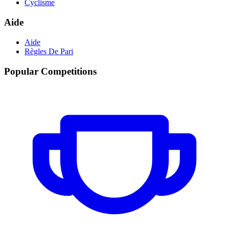
Cyclisme
Aide
Aide
Règles De Pari
Popular Competitions