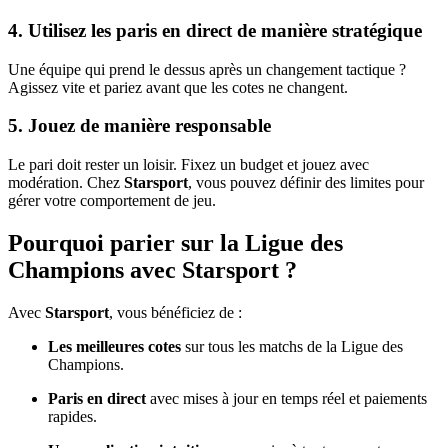
4. Utilisez les paris en direct de manière stratégique
Une équipe qui prend le dessus après un changement tactique ?
Agissez vite et pariez avant que les cotes ne changent.
5. Jouez de manière responsable
Le pari doit rester un loisir. Fixez un budget et jouez avec
modération. Chez
Starsport
, vous pouvez définir des limites pour
gérer votre comportement de jeu.
Pourquoi parier sur la Ligue des
Champions avec Starsport ?
Avec
Starsport
, vous bénéficiez de :
Les meilleures cotes
sur tous les matchs de la Ligue des
Champions.
Paris en direct
avec mises à jour en temps réel et paiements
rapides.