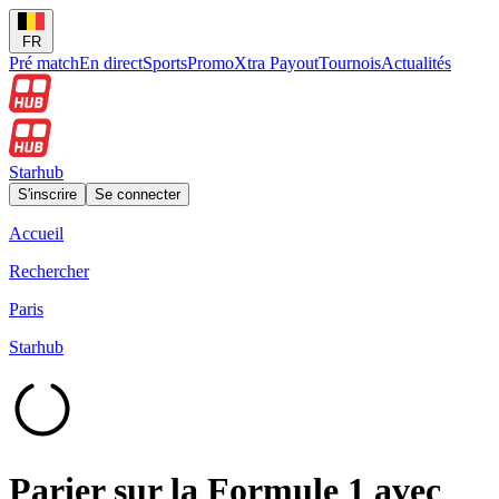
FR
Pré match
En direct
Sports
Promo
Xtra Payout
Tournois
Actualités
Starhub
S'inscrire
Se connecter
Accueil
Rechercher
Paris
Starhub
Parier sur la Formule 1 avec