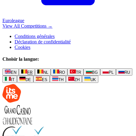
Euroleague
View All Competitions
→
Conditions générales
Déclaration de confidentialité
Cookies
Choisir la langue
:
EN
FR
NL
RO
TR
BG
PL
RU
IT
DE
ES
TH
ZH
UK