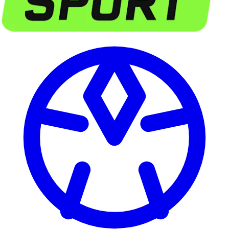
Champions League