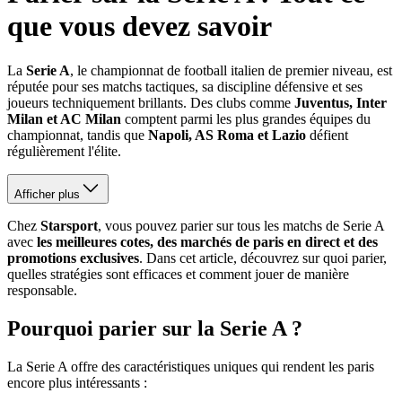
que vous devez savoir
La
Serie A
, le championnat de football italien de premier niveau, est
réputée pour ses matchs tactiques, sa discipline défensive et ses
joueurs techniquement brillants. Des clubs comme
Juventus, Inter
Milan et AC Milan
comptent parmi les plus grandes équipes du
championnat, tandis que
Napoli, AS Roma et Lazio
défient
régulièrement l'élite.
Afficher plus
Chez
Starsport
, vous pouvez parier sur tous les matchs de Serie A
avec
les meilleures cotes, des marchés de paris en direct et des
promotions exclusives
. Dans cet article, découvrez sur quoi parier,
quelles stratégies sont efficaces et comment jouer de manière
responsable.
Pourquoi parier sur la Serie A ?
La Serie A offre des caractéristiques uniques qui rendent les paris
encore plus intéressants :