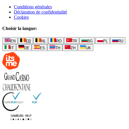
Conditions générales
Déclaration de confidentialité
Cookies
Choisir la langue
:
EN
FR
NL
RO
TR
BG
PL
RU
IT
DE
ES
TH
ZH
UK