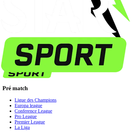
Pré match
Ligue des Champions
Europa league
Conference League
Pro League
Premier League
La Liga