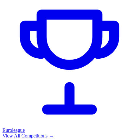
Euroleague
View All Competitions
→