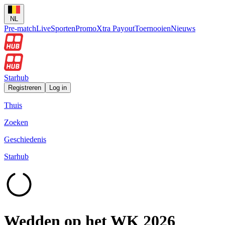
NL
Pre-match
Live
Sporten
Promo
Xtra Payout
Toernooien
Nieuws
Starhub
Registreren
Log in
Thuis
Zoeken
Geschiedenis
Starhub
Wedden op het WK 2026