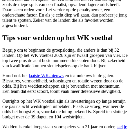
zoals de diepe spits van een finalist, opvallend lagere odds heeft.
Daar is een reden voor. Let verder op de penaltynemer, een
onderschatte factor. En als je echt diep wil gaan, dan probeer je jong
talent te spotten. Zeker van de landen die als favoriet worden
afgeschilderd.
Tips voor wedden op het WK voetbal
Begrijp om te beginnen de groepsloting, die anders is dan bij 32
landen. Op het WK voetbal 2026 zijn er twaalf groepen van vier. De
top twee plus de acht beste nummers drie stoten door. Bij zekerheid
van kwalificatie kunnen sleutelspelers op de bank blijven.
Houd ook het
laatste WK-nieuws
en teamnieuws in de gaten.
Blessures, vermoeidheid, schorsingen en rotatie wegen door op de
odds. Bij live weddenschappen zit je bovendien met momentum.
Een team dat eerst scoort, toont vaak meer defensieve stevigheid.
Outrights op het WK voetbal zijn als investeringen op lange termijn
die pas na acht wedstrijden uitbetalen. Plaats ze vroeg, wanneer de
odds het hoogst zijn, voordat de loting bekend is. Spreid ten slotte je
budget over de 39 dagen en 104 wedstrijden.
Wedden is enkel toegestaan voor spelers van 21 jaar en ouder,
stel je