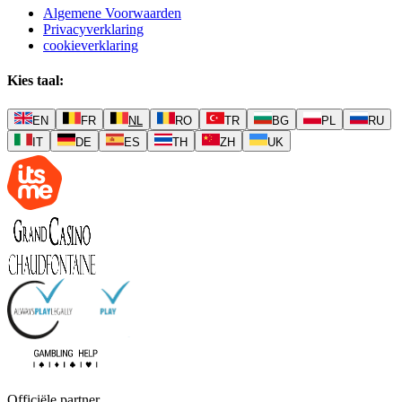
Algemene Voorwaarden
Privacyverklaring
cookieverklaring
Kies taal
:
EN
FR
NL
RO
TR
BG
PL
RU
IT
DE
ES
TH
ZH
UK
Officiële partner