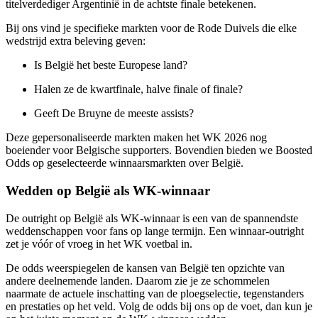
titelverdediger Argentinië in de achtste finale betekenen.
Bij ons vind je specifieke markten voor de Rode Duivels die elke
wedstrijd extra beleving geven:
Is België het beste Europese land?
Halen ze de kwartfinale, halve finale of finale?
Geeft De Bruyne de meeste assists?
Deze gepersonaliseerde markten maken het WK 2026 nog
boeiender voor Belgische supporters. Bovendien bieden we Boosted
Odds op geselecteerde winnaarsmarkten over België.
Wedden op België als WK-winnaar
De outright op België als WK-winnaar is een van de spannendste
weddenschappen voor fans op lange termijn. Een winnaar-outright
zet je vóór of vroeg in het WK voetbal in.
De odds weerspiegelen de kansen van België ten opzichte van
andere deelnemende landen. Daarom zie je ze schommelen
naarmate de actuele inschatting van de ploegselectie, tegenstanders
en prestaties op het veld. Volg de odds bij ons op de voet, dan kun je