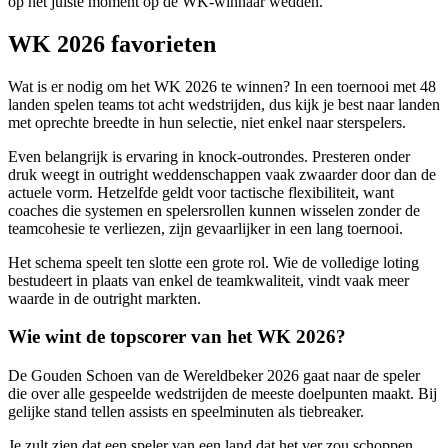
op het juiste moment op de WK-winnaar wedden.
WK 2026 favorieten
Wat is er nodig om het WK 2026 te winnen? In een toernooi met 48
landen spelen teams tot acht wedstrijden, dus kijk je best naar landen
met oprechte breedte in hun selectie, niet enkel naar sterspelers.
Even belangrijk is ervaring in knock-outrondes. Presteren onder
druk weegt in outright weddenschappen vaak zwaarder door dan de
actuele vorm. Hetzelfde geldt voor tactische flexibiliteit, want
coaches die systemen en spelersrollen kunnen wisselen zonder de
teamcohesie te verliezen, zijn gevaarlijker in een lang toernooi.
Het schema speelt ten slotte een grote rol. Wie de volledige loting
bestudeert in plaats van enkel de teamkwaliteit, vindt vaak meer
waarde in de outright markten.
Wie wint de topscorer van het WK 2026?
De Gouden Schoen van de Wereldbeker 2026 gaat naar de speler
die over alle gespeelde wedstrijden de meeste doelpunten maakt. Bij
gelijke stand tellen assists en speelminuten als tiebreaker.
Je zult zien dat een speler van een land dat het ver zou schoppen,