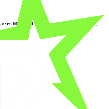
ussen verschillende wedstrijden en je weddenschappen gemakkelijk te