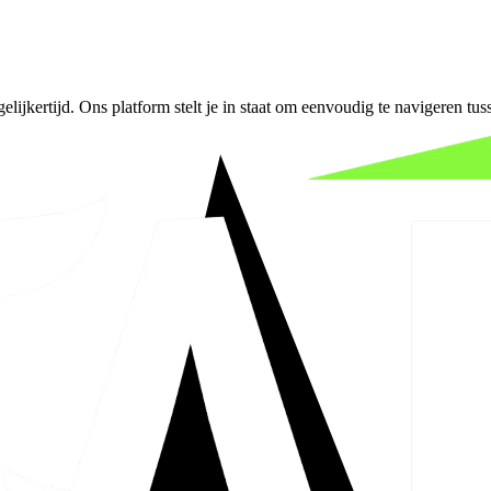
lijkertijd. Ons platform stelt je in staat om eenvoudig te navigeren t