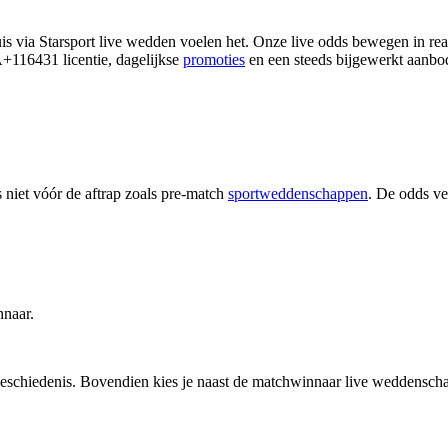
uis via Starsport live wedden voelen het. Onze live odds bewegen in rea
+116431 licentie, dagelijkse
promoties
en een steeds bijgewerkt aanbo
s niet vóór de aftrap zoals pre-match
sportweddenschappen
. De odds ve
nnaar.
chiedenis. Bovendien kies je naast de matchwinnaar live weddenschap,