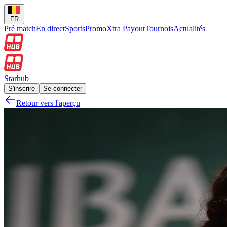
FR
Pré match
En direct
Sports
Promo
Xtra Payout
Tournois
Actualités
Starhub
S'inscrire
Se connecter
Retour vers l'aperçu