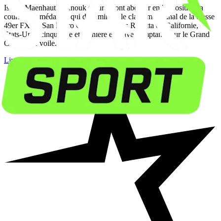
Isaura Maenhaut et Anouk Geurts vont aborder en 7e position la
course aux médailles qui déterminera le classement final de la classe
49er FX du San Pedro Olympic Classes Regatta en Californie,
Etats-Unis, cinquième et dernière épreuve comptant pour le Grand
Chelem de voile.
Lire plus