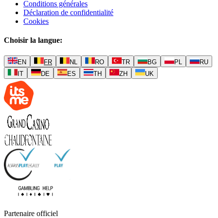
Conditions générales
Déclaration de confidentialité
Cookies
Choisir la langue
:
EN
FR
NL
RO
TR
BG
PL
RU
IT
DE
ES
TH
ZH
UK
Partenaire officiel