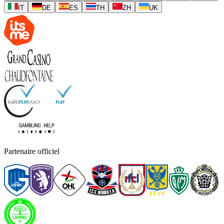
IT
DE
ES
TH
ZH
UK
Partenaire officiel