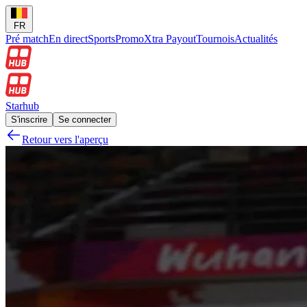
FR
Pré match
En direct
Sports
Promo
Xtra Payout
Tournois
Actualités
Starhub
S'inscrire
Se connecter
Retour vers l'aperçu