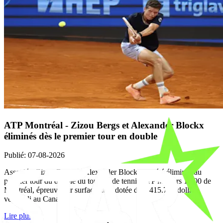
ATP Montréal - Zizou Bergs et Alexander Blockx
éliminés dès le premier tour en double
Publié
:
07-08-2026
Associés, Zizou Bergs et Alexander Blockx ont été éliminés au
premier tour du double du tournoi de tennis ATP Masters 1.000 de
Montréal, épreuve sur surface dure dotée de 9.415.724 dollars,
vendredi au Canada.
Lire plus