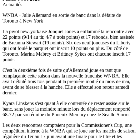
Actualités
WNBA - Julie Allemand en sortie de banc dans la défaite de
Toronto à New York
La pivot new-yorkaise Jonquel Jones a enflammé la rencontre avec
22 points (9/14 au tir, 4/7 à trois points) et 17 rebonds, bien assistée
de Breanna Stewart (19 points). Six des neuf joueuses du Liberty
qui ont foulé le parquet ont inscrit 10 points ou plus. Du côté de
Toronto, Marina Mabrey et Brittney Sykes ont chacune inscrit 17
points.
C'est la deuxième fois de suite qu'Allemand joue en tant que
remplaçante cette saison dans la nouvelle franchise WNBA. Elle
avait débuté trois fois pendant la première moitié du mois de mai,
avant de se blesser à la hanche. Elle a effectué son retour samedi
dernier.
Kyara Linskens s'est quant à elle contentée de rester assise sur le
banc, sans jouer la moindre minute lors du déplacement remporté
68-72 par son équipe du Phoenix Mercury chez le Seattle Storm.
Les deux rencontres comptaient pour la Commissioner's Cup, une
compétition interne à la WNBA qui se joue sur les matchs de saison
régulière du 1er au 17 juin avant une finale pour le titre et les