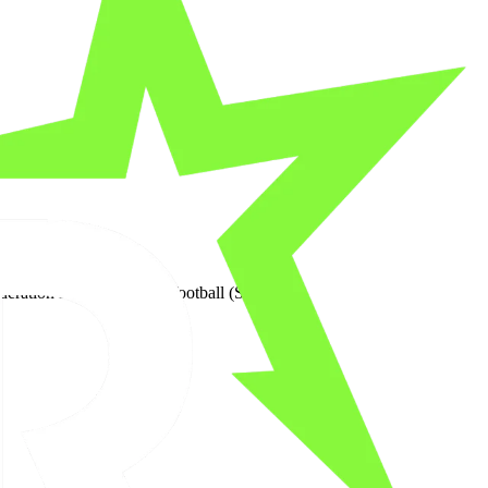
ération sud-africaine de football (SAFA).