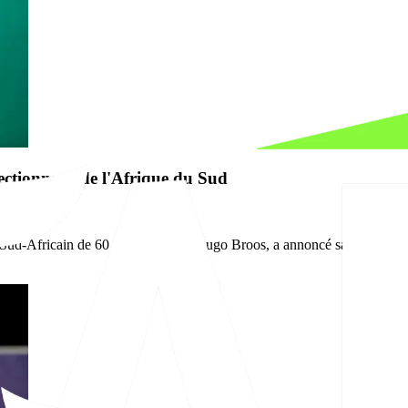
ectionneur de l'Afrique du Sud
 Sud-Africain de 60 ans succède à Hugo Broos, a annoncé samedi la Féd