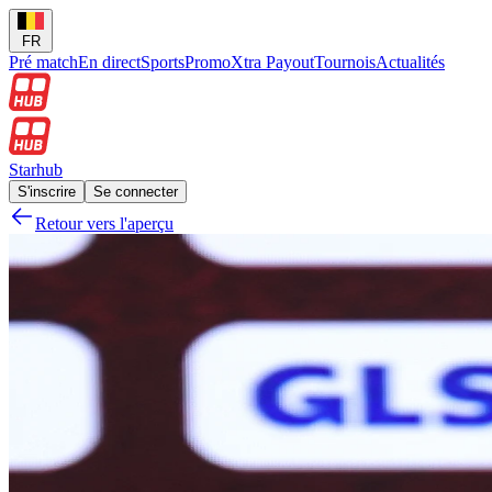
FR
Pré match
En direct
Sports
Promo
Xtra Payout
Tournois
Actualités
Starhub
S'inscrire
Se connecter
Retour vers l'aperçu