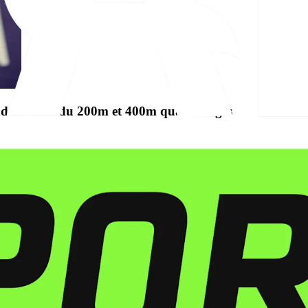
 se retire du 200m et 400m quatre nages
ageur français Leon Marchand ne prendra pas part aux épreuves combinée
 ces deux disciplines samedi dans un communiqué.