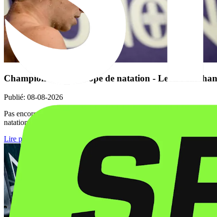
Championnats d'Europe de natation - Leon Marchand
Publié
:
08-08-2026
Pas encore totalement remis de sa blessure à l'adducteur droit, le n
natation a confirmé le retrait du quadruple champion olympique dans
Lire plus