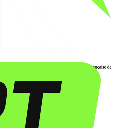
s du 200m et du 400m quatre nages. La fédération française de