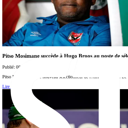
Pitso Mosimane succède à Hugo Broos au poste de sél
Publié
:
08-08-2026
Pitso Mosimane est le nouveau sélectionneur de l'Afrique du Sud. Le
Lire plus