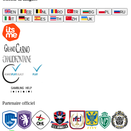
EN
FR
NL
RO
TR
BG
PL
RU
IT
DE
ES
TH
ZH
UK
Partenaire officiel