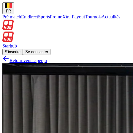
FR
Pré match
En direct
Sports
Promo
Xtra Payout
Tournois
Actualités
Starhub
S'inscrire
Se connecter
Retour vers l'aperçu