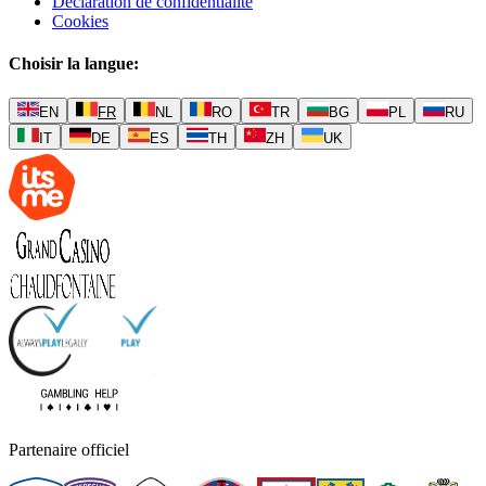
Déclaration de confidentialité
Cookies
Choisir la langue
:
EN
FR
NL
RO
TR
BG
PL
RU
IT
DE
ES
TH
ZH
UK
Partenaire officiel