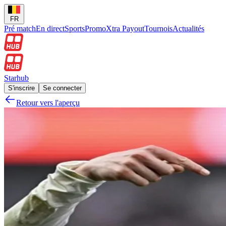
FR
Pré match
En direct
Sports
Promo
Xtra Payout
Tournois
Actualités
Starhub
S'inscrire
Se connecter
Retour vers l'aperçu