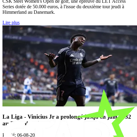
CSK Steel Women's Open de golf, une épreuve du LET Access
Series dotée de 50.000 euros, à l'issue du deuxième tour jeudi à
Himmerland au Danemark.
Lire plus
La Liga - Vinicius Jr a prolongé jusqu'en juin 2032
au Real Madrid
Publié
:
06-08-2026