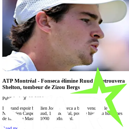
ATP Montréal - Fonseca élimine Ruud et retrouvera
Shelton, tombeur de Zizou Bergs
Published
:
08-08-2026
Le grand espoir brésilien Joao Fonseca a battu vendredi le
Norvégien Casper Ruud, 14e mondial, pour se hisser en huitièmes
de finale du Masters 1000 de Montréal.
Read more