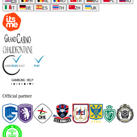
EN
FR
NL
RO
TR
BG
PL
RU
IT
DE
ES
TH
ZH
UK
Official partner