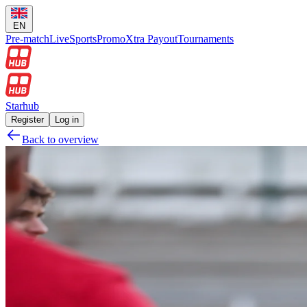
EN
Pre-match
Live
Sports
Promo
Xtra Payout
Tournaments
Starhub
Register
Log in
Back to overview