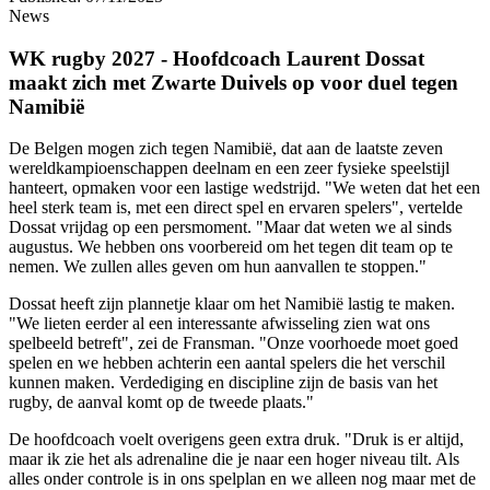
News
WK rugby 2027 - Hoofdcoach Laurent Dossat
maakt zich met Zwarte Duivels op voor duel tegen
Namibië
De Belgen mogen zich tegen Namibië, dat aan de laatste zeven
wereldkampioenschappen deelnam en een zeer fysieke speelstijl
hanteert, opmaken voor een lastige wedstrijd. "We weten dat het een
heel sterk team is, met een direct spel en ervaren spelers", vertelde
Dossat vrijdag op een persmoment. "Maar dat weten we al sinds
augustus. We hebben ons voorbereid om het tegen dit team op te
nemen. We zullen alles geven om hun aanvallen te stoppen."
Dossat heeft zijn plannetje klaar om het Namibië lastig te maken.
"We lieten eerder al een interessante afwisseling zien wat ons
spelbeeld betreft", zei de Fransman. "Onze voorhoede moet goed
spelen en we hebben achterin een aantal spelers die het verschil
kunnen maken. Verdediging en discipline zijn de basis van het
rugby, de aanval komt op de tweede plaats."
De hoofdcoach voelt overigens geen extra druk. "Druk is er altijd,
maar ik zie het als adrenaline die je naar een hoger niveau tilt. Als
alles onder controle is in ons spelplan en we alleen nog maar met de