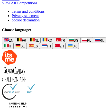
View All Competitions
→
Terms and conditions
Privacy statement
cookie declaration
Choose language
:
EN
FR
NL
RO
TR
BG
PL
RU
IT
DE
ES
TH
ZH
UK