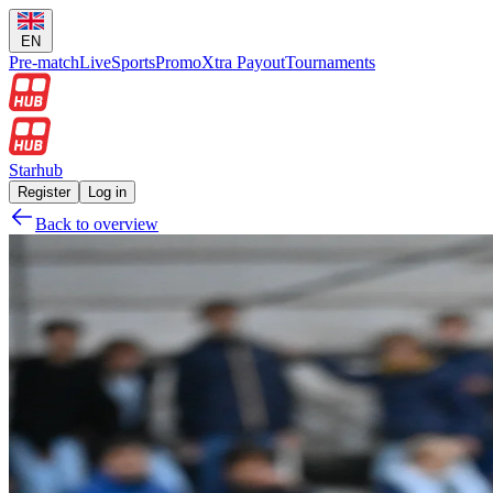
EN
Pre-match
Live
Sports
Promo
Xtra Payout
Tournaments
Starhub
Register
Log in
Back to overview