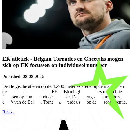
EK atletiek - Belgian Tornados en Cheetahs mogen
zich op EK focussen op individueel nummer
Published
:
08-08-2026
De Belgische atleten op de 4x400 meter estafette bij de mannen en
de vrouwen krijgen op het EK in Birmingham de kans om zich te
focussen op hun individueel nummer. Dat kondigde Bram Peters,
coach van de Belgian Tornados, zaterdag aan op de persconferentie.
Read more