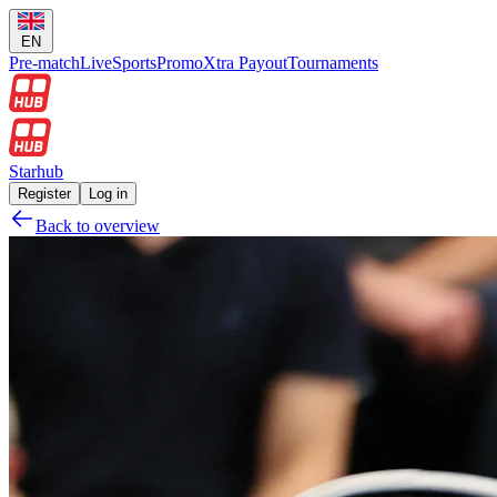
EN
Pre-match
Live
Sports
Promo
Xtra Payout
Tournaments
Starhub
Register
Log in
Back to overview