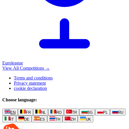
Euroleague
View All Competitions
→
Terms and conditions
Privacy statement
cookie declaration
Choose language
:
EN
FR
NL
RO
TR
BG
PL
RU
IT
DE
ES
TH
ZH
UK